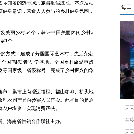
国际知名的热带滨海旅游度假胜地。本次活动
海口
育健身意识，营造人人参与的乡村健身氛围，
美丽乡村54个，获评中国美丽休闲乡村3
乡1个。
资的方式，建成了芳园国际艺术村，先后荣获
全国“耕耘者”研学基地、全国乡村旅游重点
位等国家级、省级称号，完成了乡村振兴的华
市。集市上有澄迈福橙、福山咖啡、桥头地
余种农副产品向参赛人员售卖。此举目的是通
天天
助农户增收，实现消费帮扶。
全球
、海南省供销合作联社主办。
天天