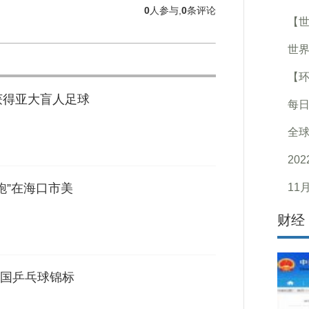
0
人参与,
0
条评论
【
世界
【环
获得亚大盲人足球
每日
全球
20
跑”在海口市美
11
财经
国乒乓球锦标