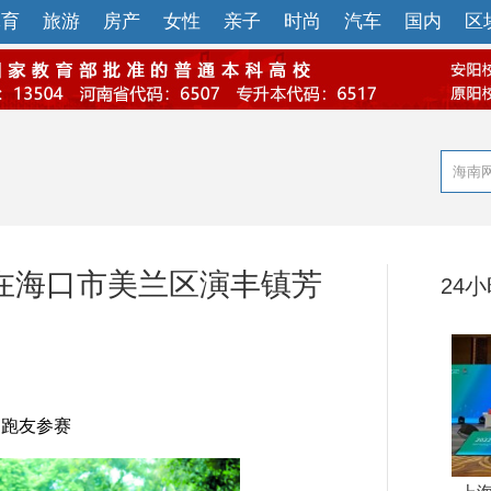
体育
旅游
房产
女性
亲子
时尚
汽车
国内
区
”在海口市美兰区演丰镇芳
24
名跑友参赛