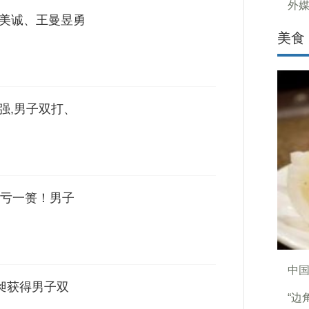
外
伊藤美诚、王曼昱勇
美食
强,男子双打、
亏一篑！男子
中
王昶获得男子双
“边