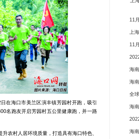
上
11
上
11
20
海
海
全球
12日在海口市美兰区演丰镇芳园村开跑，吸引
海
300名跑友开启芳园村五公里健康跑，并一路
20
海
升农村人居环境质量，打造具有海口特色、