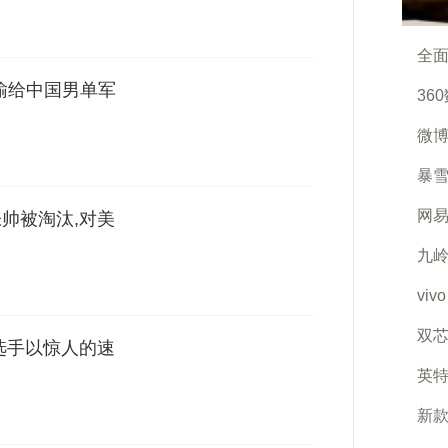
全面
输给中国男单军
36
微博
暴雪
网易
帅被淘汰,对美
九岭
vi
双
选手以惊人的速
英特
新款