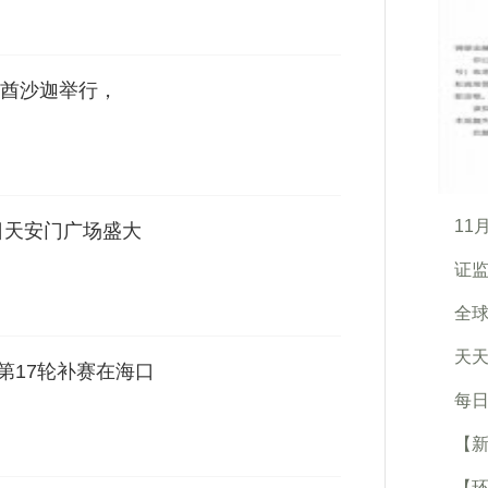
酋沙迦举行，
11
日天安门广场盛大
证监
全球
天天
赛第17轮补赛在海口
每日
【新
【环