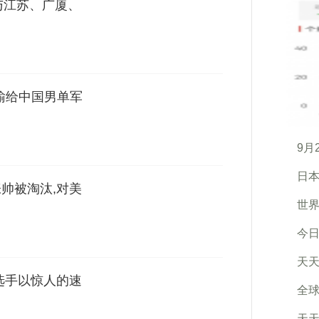
与江苏、广厦、
输给中国男单军
9月
日
帅被淘汰,对美
世界
今日
天天
选手以惊人的速
全球
天天