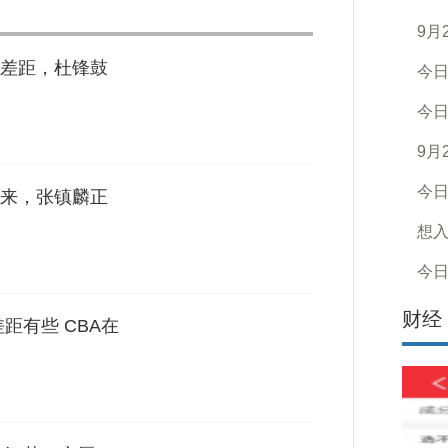
9月
差距，杜锋鼓
今
今
9月
今
来，张镇麟正
想
今
财经
距有些 CBA在