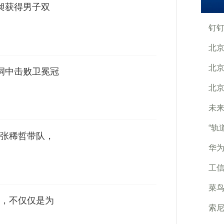
王昶获得男子双
钉
北京
北京
洞中击败卫冕冠
北京
未来
“轨
张稀哲带队，
华为
工信
菜鸟
，不仅仅是为
索尼