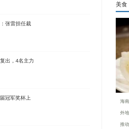
美食
：张雷担任裁
复出，4名主力
一届冠军奖杯上
海
外
推动