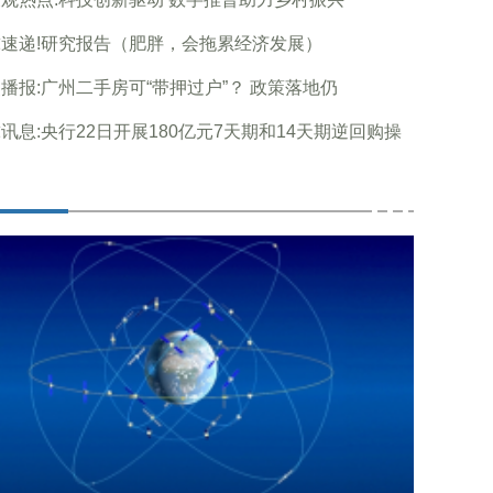
速递!研究报告（肥胖，会拖累经济发展）
播报:广州二手房可“带押过户”？ 政策落地仍
讯息:央行22日开展180亿元7天期和14天期逆回购操