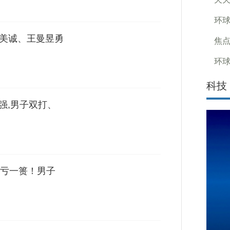
环球
伊藤美诚、王曼昱勇
焦点
环球
科技
强,男子双打、
亏一篑！男子