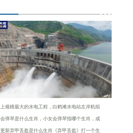
界上规模最大的水电工程，白鹤滩水电站左岸机组
女会弹琴是什么生肖，小女会弹琴指哪个生肖，成
日更新弃甲丢盔是什么生肖《弃甲丢盔》打一个生