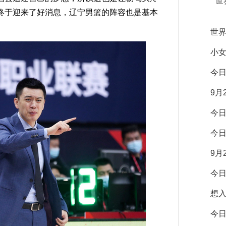
世
终于迎来了好消息，辽宁男篮的阵容也是基本
世
小
今
9月
今
今
9月
今
想
今