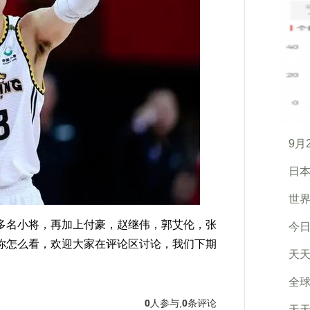
9月
日
世界
名小将，再加上付豪，赵继伟，郭艾伦，张
今日
你怎么看，欢迎大家在评论区讨论，我们下期
天天
全球
0
人参与,
0
条评论
天天