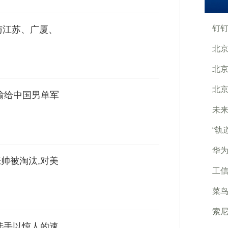
钉
与江苏、广厦、
北京
北京
北京
输给中国男单军
未来
“轨
华为
帅被淘汰,对美
工信
菜鸟
索尼
选手以惊人的速