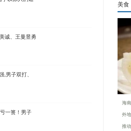
美食
伊藤美诚、王曼昱勇
强,男子双打、
海
亏一篑！男子
外
推动