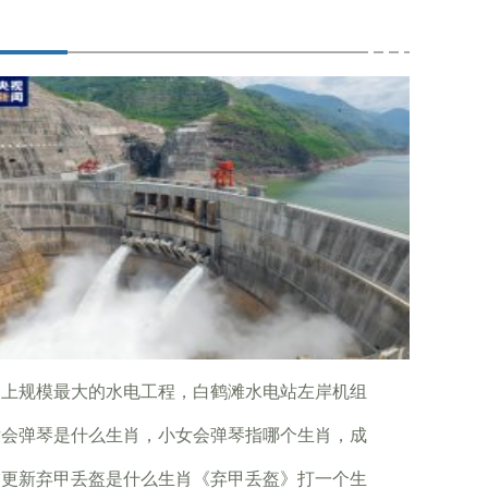
界上规模最大的水电工程，白鹤滩水电站左岸机组
女会弹琴是什么生肖，小女会弹琴指哪个生肖，成
日更新弃甲丢盔是什么生肖《弃甲丢盔》打一个生