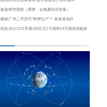
速递!研究报告（肥胖，会拖累经济发展）
播报:广州二手房可“带押过户”？ 政策落地仍
讯息:央行22日开展180亿元7天期和14天期逆回购操