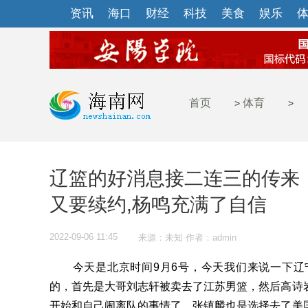
资讯
海口
财经
科技
美食
娱乐
首页
体育
>
>
辽篮的好消息接二连三的传来
又要续约,杨鸣充满了自信
2022-09-06 11:45
来源：未知 作者：admin
今天是北京时间9月6号，今天我们来说一下辽
的，首先是大哥刘志轩被卖去了江苏男篮，然后高诗
开始和自己闹离队的事情了，张镇麟也是选择去了美