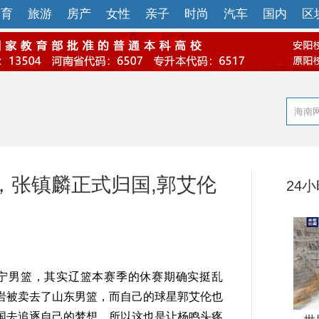
体育
旅游
房产
女性
亲子
时尚
汽车
国内
区
，张镇麟正式归国,郭艾伦
24
宁男篮，其实辽篮本赛季的休赛期确实挺乱
岩被卖去了山东男篮，而自己的球星郭艾伦也
国去追逐自己的梦想，所以这也是让杨鸣头疼