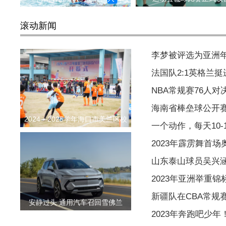
滚动新闻
李梦被评选为亚洲
法国队2:1英格兰挺
NBA常规赛76人对决
海南省棒垒球公开
2024—2025学年海口市美兰区校
一个动作，每天10
2023年霹雳舞首
山东泰山球员吴兴
2023年亚洲举重锦
新疆队在CBA常规
安静过头 通用汽车召回雪佛兰
2023年奔跑吧少