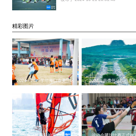
精彩图片
2024—2025学年海口市美兰区
2024海南儋州马拉松赛
海南省帆船队的王壹国入
运动会毽球比赛正式收