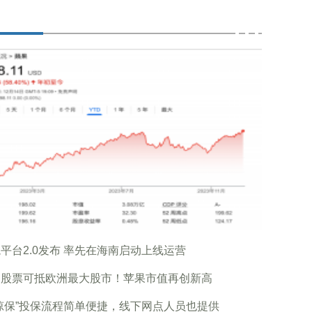
平台2.0发布 率先在海南启动上线运营
只股票可抵欧洲最大股市！苹果市值再创新高
琼保”投保流程简单便捷，线下网点人员也提供