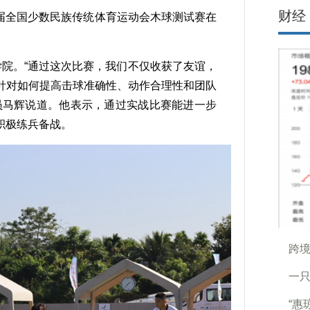
财经
届全国少数民族传统体育运动会木球测试赛在
院。“通过这次比赛，我们不仅收获了友谊，
针对如何提高击球准确性、动作合理性和团队
员马辉说道。他表示，通过实战比赛能进一步
积极练兵备战。
跨境
一
“惠