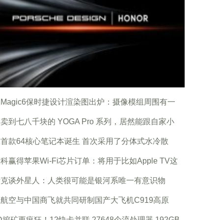
Magic6保时捷设计渲染图出炉：摄像模组周围有一
卖到七八千块的 YOGA Pro 系列，居然能跟自家小
首款64核心笔记本诞生 首次采用了分体式水冷散
科赢得苹果Wi-Fi芯片订单：将用于比如Apple TV这
斯克谈外星人：人类很可能是银河系唯一有意识物
航空与中国商飞就共同研制国产大飞机C919高原
D挖矿更疯狂！12快卡并联 27648个流处理器 192GB