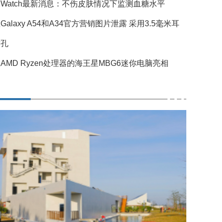
Watch最新消息：不伤皮肤情况下监测血糖水平
Galaxy A54和A34官方营销图片泄露 采用3.5毫米耳
插孔
AMD Ryzen处理器的海王星MBG6迷你电脑亮相