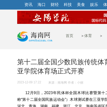
资讯
海口
财经
科技
美食
娱乐
首页
体育
>
>
第十二届全国少数民族传统体
亚学院体育场正式开赛
2023-12-09 17:22
来源：南海网 作者：小丽
12月9日，2023年民体杯全国木球比赛暨第
称“第十二届全国民族运动会”）木球测试赛在三亚学
河北、青海、湖南、福建、浙江、北京、海南等省区市