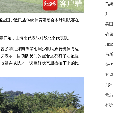
马
升
届全国少数民族传统体育运动会木球测试赛在
美
确保
赛开始，由海南代表队对战北京代表队。
加拿
曾参加过海南省第七届少数民族传统体育运
马斯
小亮表示，目前队员间的配合度都有了明显提
步改进实战技术，调整好状态迎接接下来的比
替
有
到3
最后
谷