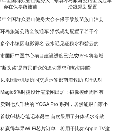
23年全国群众登山健身大
海南环岛旅游公路全线通车
会在保亭黎族苗
沿线规划配置
23年全国群众登山健身大会在保亭黎族苗族自治县
环岛旅游公路全线通车 沿线规划配置了若干个
多个小镇因电影得名 云水谣见证秋水和碧云的
市国际中医中心项目建设进度已完成95% 将新增
“断头路”是市民群众的迫切需求和热切期盼
亚凤凰国际机场协同交通运输部南海救助飞行队对
Magic6保时捷设计渲染图出炉：摄像模组周围有一
卖到七八千块的 YOGA Pro 系列，居然能跟自家小
首款64核心笔记本诞生 首次采用了分体式水冷散
科赢得苹果Wi-Fi芯片订单：将用于比如Apple TV这