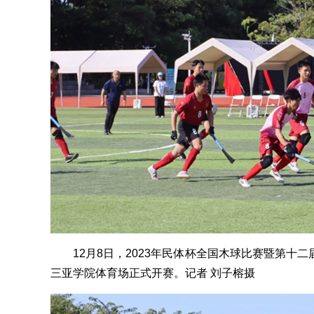
12月8日，2023年民体杯全国木球比赛暨第十二
三亚学院体育场正式开赛。记者 刘子榕摄