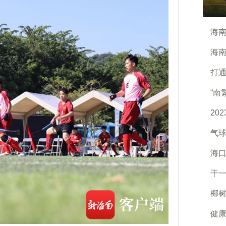
海南
海南
打通
“南
20
气球
海
干
椰
健