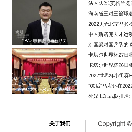
法国队2:1英格兰挺
海南省三对三篮球
2022贝壳北京马
中国斯诺克天才运
CBA和中国篮球再获助力
刘国梁对国乒队的
卡塔尔世界杯27日
卡塔尔世界杯26日
2022世界杯小组赛
“00后”马宏达在2
福建省龙岩市永定区客家联谊
外媒 LOL战队排名: 
Copyright ©
关于我们