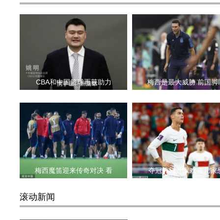
CBA和中国篮球再获助力
梅西是最大威胁 前国脚
梅西魔笛迎来传奇对决 看
夺冠热门几家欢喜几家
滚动新闻