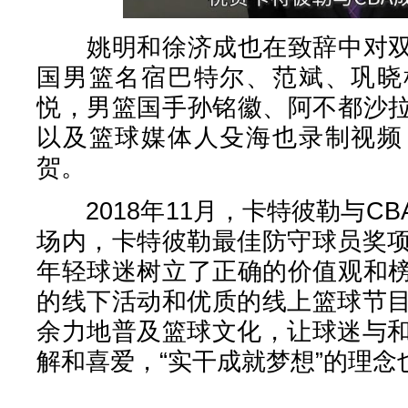
姚明和徐济成也在致辞中对双
国男篮名宿巴特尔、范斌、巩晓
悦，男篮国手孙铭徽、阿不都沙
以及篮球媒体人殳海也录制视频
贺。
2018年11月，卡特彼勒与C
场内，卡特彼勒最佳防守球员奖项
年轻球迷树立了正确的价值观和
的线下活动和优质的线上篮球节目
余力地普及篮球文化，让球迷与和
解和喜爱，“实干成就梦想”的理念